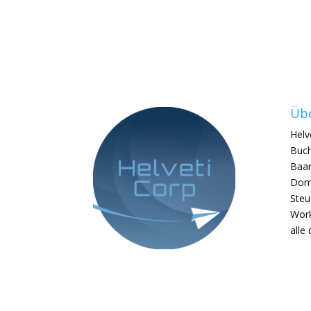
Übe
Helv
Buch
Baar
Domi
Steu
Work
alle