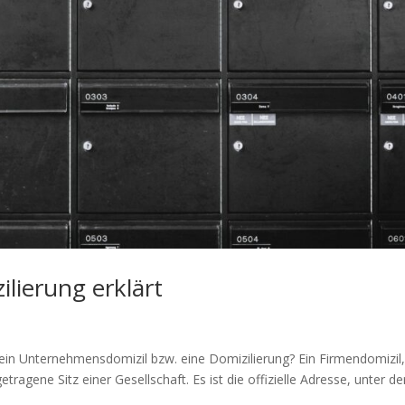
lierung erklärt
t ein Unternehmensdomizil bzw. eine Domizilierung? Ein Firmendomizil
etragene Sitz einer Gesellschaft. Es ist die offizielle Adresse, unter de